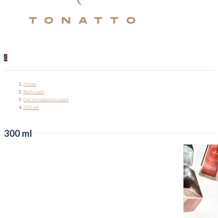
0
Home
Body care
Gel idroalcolico mani
300 ml
300 ml