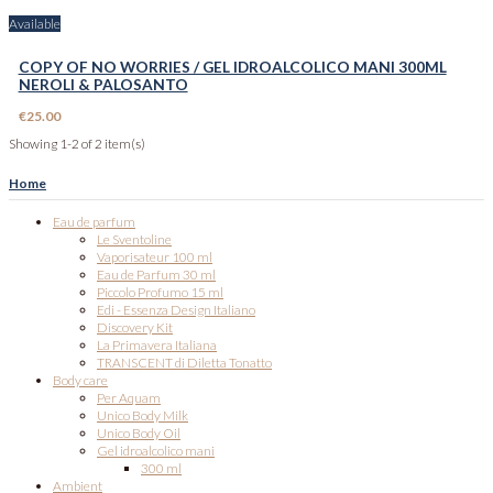
Available
COPY OF NO WORRIES / GEL IDROALCOLICO MANI 300ML
NEROLI & PALOSANTO
€25.00
Showing 1-2 of 2 item(s)
Home
Eau de parfum
Le Sventoline
Vaporisateur 100 ml
Eau de Parfum 30 ml
Piccolo Profumo 15 ml
Edi - Essenza Design Italiano
Discovery Kit
La Primavera Italiana
TRANSCENT di Diletta Tonatto
Body care
Per Aquam
Unico Body Milk
Unico Body Oil
Gel idroalcolico mani
300 ml
Ambient