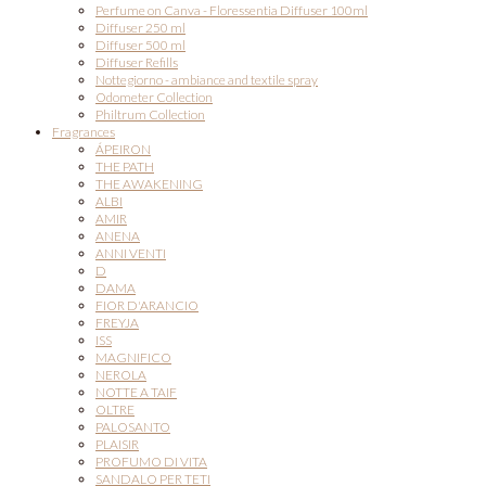
Perfume on Canva - Floressentia Diffuser 100ml
Diffuser 250 ml
Diffuser 500 ml
Diffuser Refills
Nottegiorno - ambiance and textile spray
Odometer Collection
Philtrum Collection
Fragrances
ÁPEIRON
THE PATH
THE AWAKENING
ALBI
AMIR
ANENA
ANNI VENTI
D
DAMA
FIOR D'ARANCIO
FREYJA
ISS
MAGNIFICO
NEROLA
NOTTE A TAIF
OLTRE
PALOSANTO
PLAISIR
PROFUMO DI VITA
SANDALO PER TETI