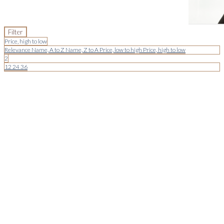
Filter
Price, high to low
Relevance
Name, A to Z
Name, Z to A
Price, low to high
Price, high to low
2
12
24
36