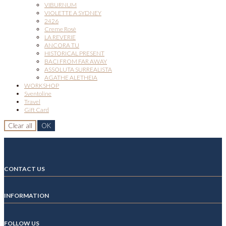
VIBURNUM
VIOLETTE A SYDNEY
2426
Creme Rosè
LA REVERIE
ANCORA TU
HISTORICAL PRESENT
BACI FROM FAR AWAY
ASSOLUTA SURREALISTA
AGATHE ALETHEIA
WORKSHOP
Sventoline
Travel
Gift Card
Clear all
OK
CONTACT US
INFORMATION
FOLLOW US