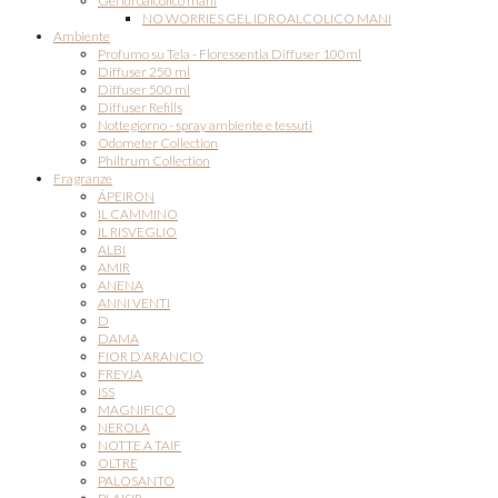
Gel idroalcolico mani
NO WORRIES GEL IDROALCOLICO MANI
Ambiente
Profumo su Tela - Floressentia Diffuser 100ml
Diffuser 250 ml
Diffuser 500 ml
Diffuser Refills
Nottegiorno - spray ambiente e tessuti
Odometer Collection
Philtrum Collection
Fragranze
ÁPEIRON
IL CAMMINO
IL RISVEGLIO
ALBI
AMIR
ANENA
ANNI VENTI
D
DAMA
FIOR D'ARANCIO
FREYJA
ISS
MAGNIFICO
NEROLA
NOTTE A TAIF
OLTRE
PALOSANTO