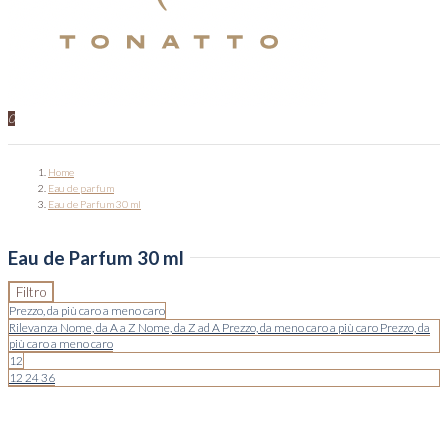
0
Home
Eau de parfum
Eau de Parfum 30 ml
Eau de Parfum 30 ml
Filtro
Prezzo, da più caro a meno caro
Rilevanza
Nome, da A a Z
Nome, da Z ad A
Prezzo, da meno caro a più caro
Prezzo, da
più caro a meno caro
12
12
24
36