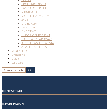
PLAISIR
PROFUMO DI VITA
SANDALO PER TETI
VIBURNUM
VIOLETTE A SYDNEY
2426
Creme Rosè
LA REVERIE
ANCORA TU
HISTORICAL PRESENT
BACI FROM FAR AWAY
ASSOLUTA SURREALISTA
AGATHE ALETHEIA
WORKSHOP
Sventoline
Viaggi
Gift Card
Cancella tutto
OK
CONTATTACI
INFORMAZIONI