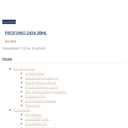
Available
PROFUMO 2426 30ML
80,00 €
Visualizzati 1-12 su 12 articoli
Home
Eau de parfum
Le Sventoline
Eau de Parfum 100 ml
Eau de Parfum 30 ml
Piccolo Profumo 15 ml
Edi - Essenza Design Italiano
Discovery Kit
La Primavera Italiana
Transcent
Cura corpo
Per Aquam
Unico Body Milk
Unico Body Oil