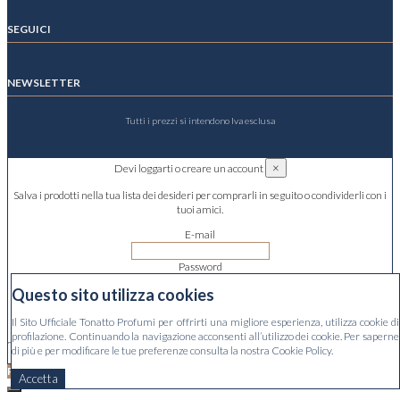
SEGUICI
NEWSLETTER
Tutti i prezzi si intendono Iva esclusa
×
Devi loggarti o creare un account
Salva i prodotti nella tua lista dei desideri per comprarli in seguito o condividerli con i
tuoi amici.
E-mail
Password
Questo sito utilizza cookies
Hai dimenticato la password?
Il Sito Ufficiale Tonatto Profumi per offrirti una migliore esperienza, utilizza cookie di
Accedi
profilazione. Continuando la navigazione acconsenti all’utilizzo dei cookie. Per saperne
di più e per modificare le tue preferenze consulta la nostra Cookie Policy.
Nessun account? Creane uno qui
Prodotto aggiunto alla lista dei desiderti
Accetta