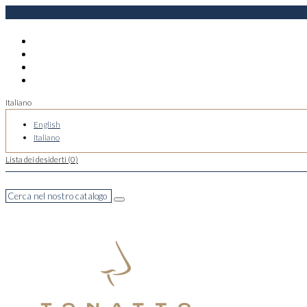
Italiano
English
Italiano
Lista dei desiderti (
0
)