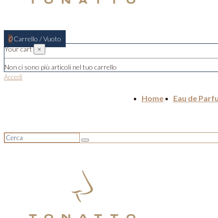
0
Carrello
/
Vuoto
Your cart
×
Non ci sono più articoli nel tuo carrello
Accedi
Home
Eau de Parf