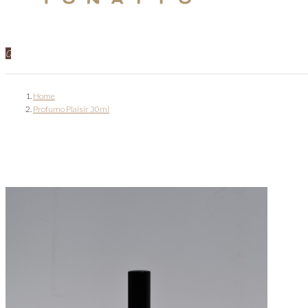
0
Home
Profumo Plaisir 30ml