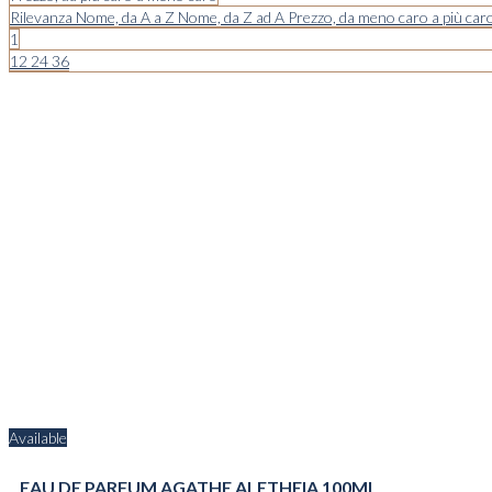
Rilevanza
Nome, da A a Z
Nome, da Z ad A
Prezzo, da meno caro a più car
1
12
24
36
Available
EAU DE PARFUM AGATHE ALETHEIA 100ML