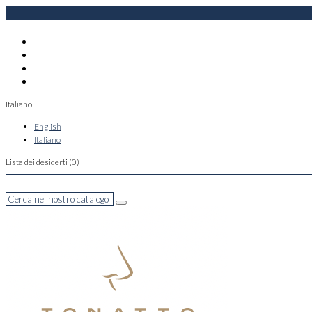
Italiano
English
Italiano
Lista dei desiderti (
0
)