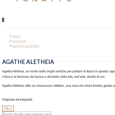
0
Home
Fragranze
AGATHE ALETHEIA
AGATHE ALETHEIA
Agathe Aletheia, un nome dalle origini antiche per parlare di futuro in questo capi
l’etica e la funzione del buono e del bello nella vita, nell’arte, dentro di noi.
Agathe Aletheia offre un chiaroscuro olfattivo,
una rosa
che
inizia fredda, gelida a
Originale ed elegante.
Filtro
Prezzo, da più caro a meno caro