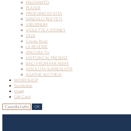
PALOSANTO
PLAISIR
PROFUMO DI VITA
SANDALO PER TETI
VIBURNUM
VIOLETTE A SYDNEY
2426
Creme Rosè
LA REVERIE
ANCORA TU
HISTORICAL PRESENT
BACI FROM FAR AWAY
ASSOLUTA SURREALISTA
AGATHE ALETHEIA
WORKSHOP
Sventoline
Viaggi
Gift Card
Cancella tutto
OK