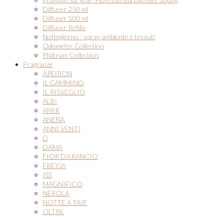
Diffuser 250 ml
Diffuser 500 ml
Diffuser Refills
Nottegiorno - spray ambiente e tessuti
Odometer Collection
Philtrum Collection
Fragranze
ÁPEIRON
IL CAMMINO
IL RISVEGLIO
ALBI
AMIR
ANENA
ANNI VENTI
D
DAMA
FIOR D'ARANCIO
FREYJA
ISS
MAGNIFICO
NEROLA
NOTTE A TAIF
OLTRE