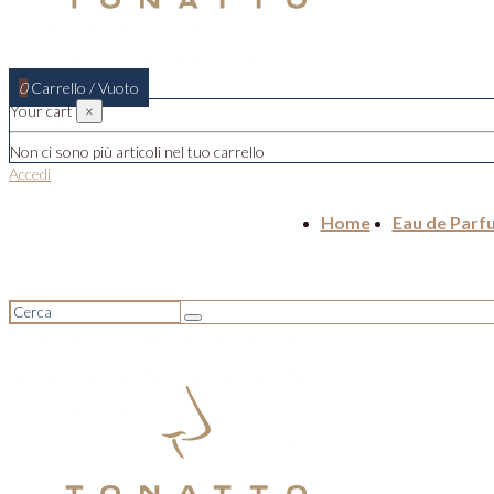
0
Carrello
/
Vuoto
Your cart
×
Non ci sono più articoli nel tuo carrello
Accedi
Home
Eau de Parf