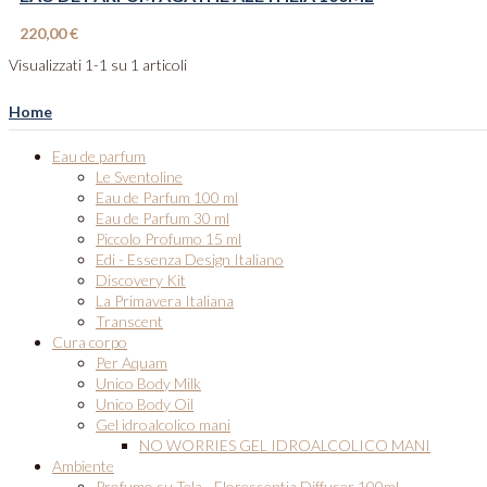
220,00 €
Visualizzati 1-1 su 1 articoli
Home
Eau de parfum
Le Sventoline
Eau de Parfum 100 ml
Eau de Parfum 30 ml
Piccolo Profumo 15 ml
Edi - Essenza Design Italiano
Discovery Kit
La Primavera Italiana
Transcent
Cura corpo
Per Aquam
Unico Body Milk
Unico Body Oil
Gel idroalcolico mani
NO WORRIES GEL IDROALCOLICO MANI
Ambiente
Profumo su Tela - Floressentia Diffuser 100ml