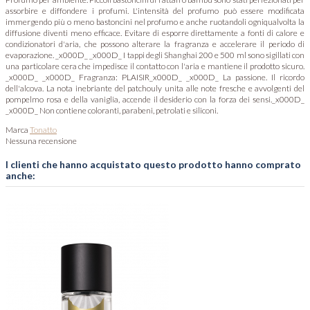
assorbire e diffondere i profumi. L'intensità del profumo può essere modificata
immergendo più o meno bastoncini nel profumo e anche ruotandoli ogniqualvolta la
diffusione diventi meno efficace. Evitare di esporre direttamente a fonti di calore e
condizionatori d'aria, che possono alterare la fragranza e accelerare il periodo di
evaporazione. _x000D_ _x000D_ I tappi degli Shanghai 200 e 500 ml sono sigillati con
una particolare cera che impedisce il contatto con l'aria e mantiene il prodotto sicuro.
_x000D_ _x000D_ Fragranza: PLAISIR_x000D_ _x000D_ La passione. Il ricordo
dell'alcova. La nota inebriante del patchouly unita alle note fresche e avvolgenti del
pompelmo rosa e della vaniglia, accende il desiderio con la forza dei sensi._x000D_
_x000D_ Non contiene coloranti, parabeni, petrolati e siliconi.
Marca
Tonatto
Nessuna recensione
I clienti che hanno acquistato questo prodotto hanno comprato
anche: