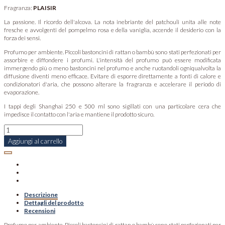
Fragranza:
PLAISIR
La passione. Il ricordo dell'alcova. La nota inebriante del patchouli unita alle note
fresche e avvolgenti del pompelmo rosa e della vaniglia, accende il desiderio con la
forza dei sensi.
Profumo per ambiente. Piccoli bastoncini di rattan o bambù sono stati perfezionati per
assorbire e diffondere i profumi. L'intensità del profumo può essere modificata
immergendo più o meno bastoncini nel profumo e anche ruotandoli ogniqualvolta la
diffusione diventi meno efficace. Evitare di esporre direttamente a fonti di calore e
condizionatori d'aria, che possono alterare la fragranza e accelerare il periodo di
evaporazione.
I tappi degli Shanghai 250 e 500 ml sono sigillati con una particolare cera che
impedisce il contatto con l'aria e mantiene il prodotto sicuro.
Aggiungi al carrello
Descrizione
Dettagli del prodotto
Recensioni
Profumo per ambiente. Piccoli bastoncini di rattan o bambù sono stati perfezionati per