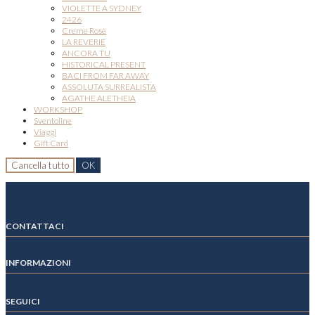
VIOLETTE A SYDNEY
2426
Creme Rosè
LA REVERIE
ANCORA TU
HISTORICAL PRESENT
BACI FROM FAR AWAY
ASSOLUTA SURREALISTA
AGATHE ALETHEIA
WORKSHOP
Sventoline
Viaggi
Gift Card
Cancella tutto
OK
CONTATTACI
INFORMAZIONI
SEGUICI