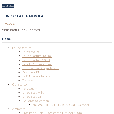
Available
UNICO LATTE NEROLA
70,00 €
Visualizzati 1-15 su 15 articoli
Home
Eau de parfum
Le Sventoline
Eau de Parfum 100 ml
Eau de Parfum 30 ml
Piccolo Profumo 15 ml
Edi - Essenza Design Italiano
Discovery Kit
La Primavera Italiana
Transcent
Cura corpo
Per Aquam
Unico Body Milk
Unico Body Oil
Gel idroalcolico mani
NO WORRIES GEL IDROALCOLICO MANI
Ambiente
Profumo su Tela - Floressentia Diffuser 100ml