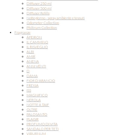
Diffuser 250 ml
Diffuser 500 ml
Diffuser Refills
Nottegiorno - spray ambiente e tessuti
Odometer Collection
Philtrum Collection
Fragranze
ÁPEIRON
IL CAMMINO
IL RISVEGLIO
ALBI
AMIR
ANENA
ANNI VENTI
D
DAMA
FIOR D'ARANCIO
FREYJA
ISS
MAGNIFICO
NEROLA
NOTTE A TAIF
OLTRE
PALOSANTO
PLAISIR
PROFUMO DI VITA
SANDALO PER TETI
VIBURNUM