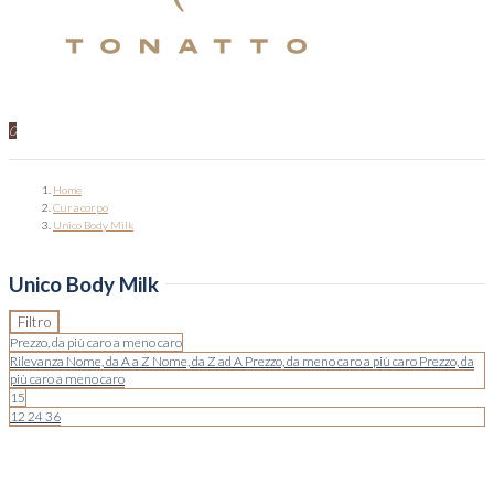
0
Home
Cura corpo
Unico Body Milk
Unico Body Milk
Filtro
Prezzo, da più caro a meno caro
Rilevanza
Nome, da A a Z
Nome, da Z ad A
Prezzo, da meno caro a più caro
Prezzo, da
più caro a meno caro
15
12
24
36