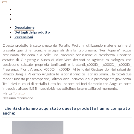
Descrizione
Dettagli del prodotto
Recensioni
Questo prodotto è stato creato da Tonatto Profumi utilizzando materie prime di
pregiata qualità e tecniche artigianali di alta profumeria. "Per Aquam" acqua
profumata che dona alla pelle una piacevole sensazione di freschezza. Contiene
estratto di Gingseng e Succo di Aloe Vera derivati da agricoltura biologica, che
possiedono spiccate proprietà tonificanti e idratanti._x000D_ _x000D_ _x000D_
Fragranza: Fior d'Arancio_x000D_ _x000D_ Al ballo del Gattopardo. Nei saloni del
Palazzo Bangi, a Palermo, Angelica balla con il principe Fabrizio Salina. E la foto di due
mondi: uno sta per scomparire, l'altro si annuncia con la sua prorompente giovinezza.
Tra i pizzi e i calici di cristallo, tutto ha il sapore dei fiori d'arancio che Angelica porta
intrecciati ai capelli. E il muschio bianco sottolinea la sensualità del momento.
Marca
Tonatto
Nessuna recensione
I clienti che hanno acquistato questo prodotto hanno comprato
anche: