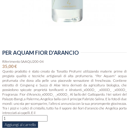
PER AQUAM FIOR D'ARANCIO
Riferimento
SAAQU200-04
35,00 €
Questo prodotto è stato creato da Tonatto Profumi utilizzando materie prime di
pregiata qualità e tecniche artigianali di alta profumeria. "Per Aquam" acqua
profumata che dona alla pelle una piacevole sensazione di freschezza. Contiene
estratto di Gingseng e Succo di Aloe Vera derivati da agricoltura biologica, che
possiedono spiccate proprietà tonificanti e idratanti._x000D_ _x000D_ _x000D_
Fragranza: Fior d'Arancio_x000D_ _x000D_ Al ballo del Gattopardo. Nei saloni del
Palazzo Bangi, a Palermo, Angelica balla con il principe Fabrizio Salina. E la foto di due
mondi: uno sta per scomparire, l'altro si annuncia con la sua prorompente giovinezza.
Tra i pizzi e i calici di cristallo, tutto ha il sapore dei fiori d'arancio che Angelica porta
intrecciati ai capelli. E il
Aggiungi al carrello