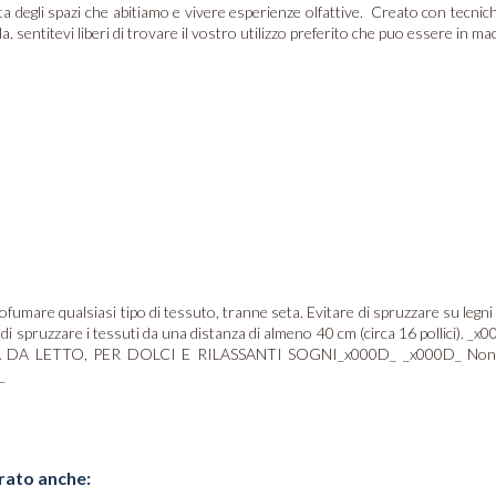
ta degli spazi che abitiamo e vivere esperienze olfattive. Creato con tecnich
sentitevi liberi di trovare il vostro utilizzo preferito che puo essere in mac
umare qualsiasi tipo di tessuto, tranne seta. Evitare di spruzzare su legni p
igliamo di spruzzare i tessuti da una distanza di almeno 40 cm (circa 16 p
TO, PER DOLCI E RILASSANTI SOGNI_x000D_ _x000D_ Non contiene 
_
rato anche: