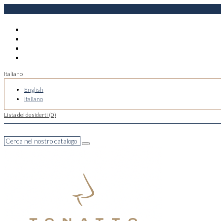
Italiano
English
Italiano
Lista dei desiderti (
0
)