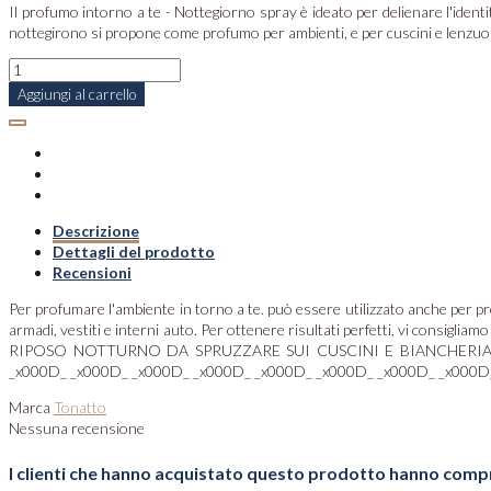
Il profumo intorno a te - Nottegiorno spray è ideato per delienare l'identi
nottegirono si propone come profumo per ambienti, e per cuscini e lenzuola. 
Aggiungi al carrello
Descrizione
Dettagli del prodotto
Recensioni
Per profumare l'ambiente in torno a te. può essere utilizzato anche per prof
armadi, vestiti e interni auto. Per ottenere risultati perfetti, vi cons
RIPOSO NOTTURNO DA SPRUZZARE SUI CUSCINI E BIANCHERIA DA LET
_x000D_ _x000D_ _x000D_ _x000D_ _x000D_ _x000D_ _x000D_ _x000D
Marca
Tonatto
Nessuna recensione
I clienti che hanno acquistato questo prodotto hanno comp