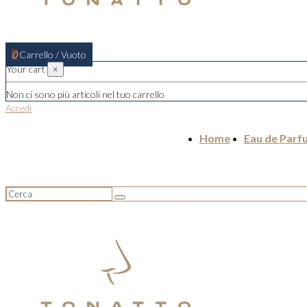
0
Carrello
/
Vuoto
Your cart
×
Non ci sono più articoli nel tuo carrello
Accedi
Home
Eau de Parf