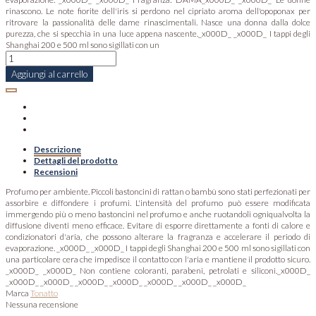
rinascono. Le note fiorite dell'iris si perdono nel cipriato aroma dell'opoponax per
ritrovare la passionalità delle dame rinascimentali. Nasce una donna dalla dolce
purezza, che si specchia in una luce appena nascente._x000D_ _x000D_ I tappi degli
Shanghai 200 e 500 ml sono sigillati con un
Aggiungi al carrello
Descrizione
Dettagli del prodotto
Recensioni
Profumo per ambiente. Piccoli bastoncini di rattan o bambù sono stati perfezionati per
assorbire e diffondere i profumi. L'intensità del profumo può essere modificata
immergendo più o meno bastoncini nel profumo e anche ruotandoli ogniqualvolta la
diffusione diventi meno efficace. Evitare di esporre direttamente a fonti di calore e
condizionatori d'aria, che possono alterare la fragranza e accelerare il periodo di
evaporazione. _x000D_ _x000D_ I tappi degli Shanghai 200 e 500 ml sono sigillati con
una particolare cera che impedisce il contatto con l'aria e mantiene il prodotto sicuro.
_x000D_ _x000D_ Non contiene coloranti, parabeni, petrolati e siliconi._x000D_
_x000D_ _x000D_ _x000D_ _x000D_ _x000D_ _x000D_ _x000D_
Marca
Tonatto
Nessuna recensione