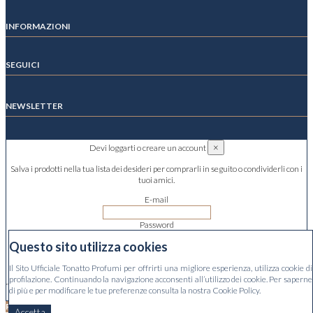
INFORMAZIONI
SEGUICI
NEWSLETTER
×
Devi loggarti o creare un account
Salva i prodotti nella tua lista dei desideri per comprarli in seguito o condividerli con i
tuoi amici.
E-mail
Password
Questo sito utilizza cookies
Hai dimenticato la password?
Il Sito Ufficiale Tonatto Profumi per offrirti una migliore esperienza, utilizza cookie di
Accedi
profilazione. Continuando la navigazione acconsenti all’utilizzo dei cookie. Per saperne
di più e per modificare le tue preferenze consulta la nostra Cookie Policy.
Nessun account? Creane uno qui
Prodotto aggiunto alla lista dei desiderti
Accetta