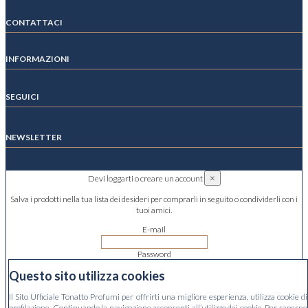
CONTATTACI
INFORMAZIONI
SEGUICI
NEWSLETTER
×
Devi loggarti o creare un account
Salva i prodotti nella tua lista dei desideri per comprarli in seguito o condividerli con i
tuoi amici.
E-mail
Password
Questo sito utilizza cookies
Hai dimenticato la password?
Il Sito Ufficiale Tonatto Profumi per offrirti una migliore esperienza, utilizza cookie di
Accedi
profilazione. Continuando la navigazione acconsenti all’utilizzo dei cookie. Per saperne