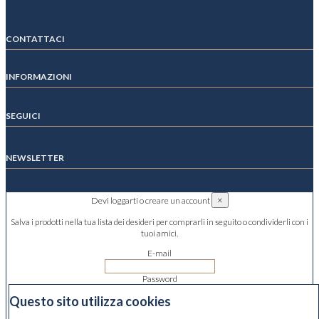
CONTATTACI
INFORMAZIONI
SEGUICI
NEWSLETTER
×
Devi loggarti o creare un account
Salva i prodotti nella tua lista dei desideri per comprarli in seguito o condividerli con i
tuoi amici.
E-mail
Password
Questo sito utilizza cookies
Hai dimenticato la password?