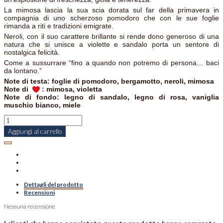
La mimosa lascia la sua scia dorata sul far della primavera in
compagnia di uno scherzoso pomodoro che con le sue foglie
rimanda a riti e tradizioni emigrate.
Neroli, con il suo carattere brillante si rende dono generoso di una
natura che si unisce a violette e sandalo porta un sentore di
nostalgica felicità.
Come a sussurrare “fino a quando non potremo di persona… baci
da lontano.”
Note di testa: foglie di pomodoro, bergamotto, neroli, mimosa
Note di
: mimosa, violetta
Note di fondo: legno di sandalo, legno di rosa, vaniglia
muschio bianco, miele
Aggiungi al carrello
Dettagli del prodotto
Recensioni
Nessuna recensione